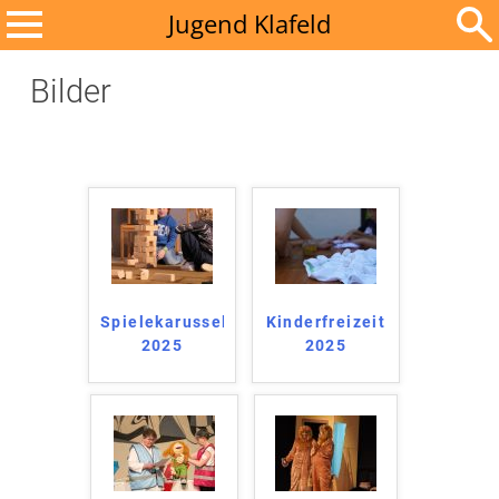
Zum
Jugend Klafeld
Inhalt
Suchen
springen
Bilder
nach:
Spielekarussell
Kinderfreizeit
2025
2025