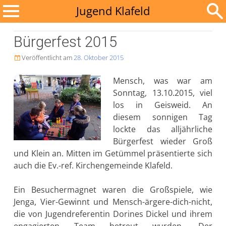
Zum
Jugend Klafeld
Inhalt
Suchen
springen
Bürgerfest 2015
nach:
Veröffentlicht am
28. Oktober 2015

Mensch, was war am
Sonntag, 13.10.2015, viel
los in Geisweid. An
diesem sonnigen Tag
lockte das alljährliche
Bürgerfest wieder Groß
und Klein an. Mitten im Getümmel präsentierte sich
auch die Ev.-ref. Kirchengemeinde Klafeld.
Ein Besuchermagnet waren die Großspiele, wie
Jenga, Vier-Gewinnt und Mensch-ärgere-dich-nicht,
die von Jugendreferentin Dorines Dickel und ihrem
engagierten Team betreut wurden.
Der