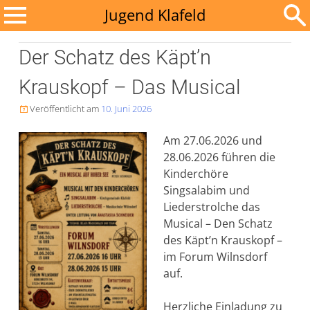
Zum
Jugend Klafeld
Inhalt
Suchen
springen
Der Schatz des Käpt’n
nach:
Krauskopf – Das Musical
Veröffentlicht am
10. Juni 2026

Am 27.06.2026 und
28.06.2026 führen die
Kinderchöre
Singsalabim und
Liederstrolche das
Musical – Den Schatz
des Käpt’n Krauskopf –
im Forum Wilnsdorf
auf.
Herzliche Einladung zu