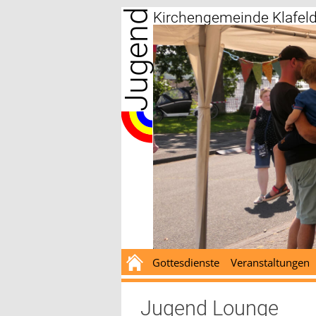
Jugend
Zum
Kirchengemeinde Klafel
Inhalt
springen
Gottesdienste
Veranstaltungen
Jugend Lounge