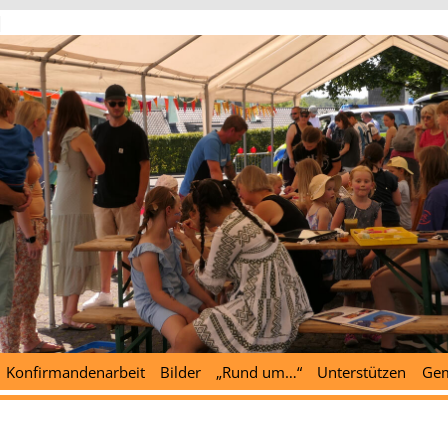
d
Konfirmandenarbeit
Bilder
„Rund um…“
Unterstützen
Gem