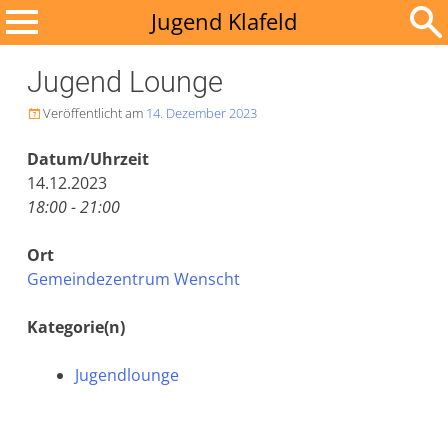
Zum
Jugend Klafeld
Inhalt
Suchen
springen
Jugend Lounge
nach:
Veröffentlicht am
14. Dezember 2023

Datum/Uhrzeit
14.12.2023
18:00 - 21:00
Ort
Gemeindezentrum Wenscht
Kategorie(n)
Jugendlounge