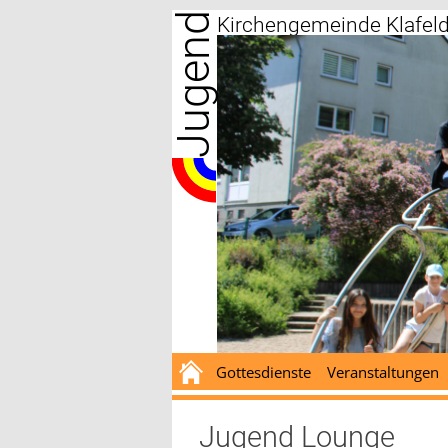
Jugend
Zum
Kirchengemeinde Klafel
Inhalt
springen
Gottesdienste
Veranstaltungen
Jugend Lounge