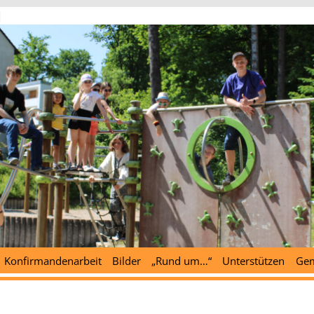
d
Konfirmandenarbeit
Bilder
„Rund um…“
Unterstützen
Gem