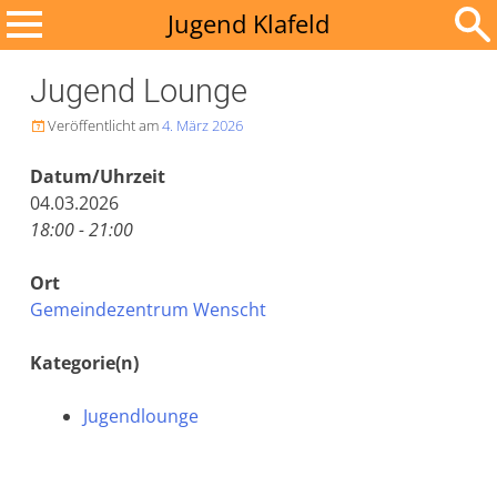
Zum
Jugend Klafeld
Inhalt
Suchen
springen
Jugend Lounge
nach:
Veröffentlicht am
4. März 2026

Datum/Uhrzeit
04.03.2026
18:00 - 21:00
Ort
Gemeindezentrum Wenscht
Kategorie(n)
Jugendlounge