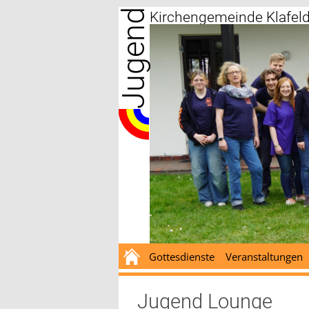
Jugend
Zum
Kirchengemeinde Klafel
Inhalt
springen
Gottesdienste
Veranstaltungen
Jugend Lounge