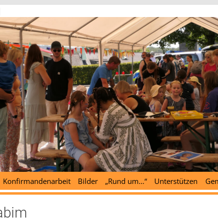
d
Konfirmandenarbeit
Bilder
„Rund um…“
Unterstützen
Gem
labim