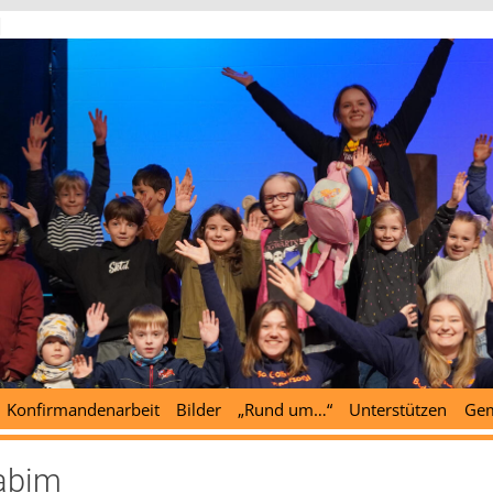
d
Konfirmandenarbeit
Bilder
„Rund um…“
Unterstützen
Gem
labim