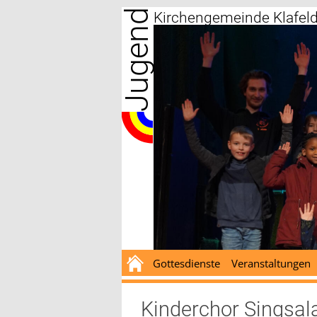
Jugend
Zum
Kirchengemeinde Klafel
Inhalt
springen
Gottesdienste
Veranstaltungen
Kinderchor Singsa