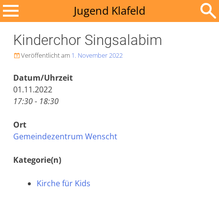
Zum
Jugend Klafeld
Inhalt
Suchen
springen
Kinderchor Singsalabim
nach:
Veröffentlicht am
1. November 2022

Datum/Uhrzeit
01.11.2022
17:30 - 18:30
Ort
Gemeindezentrum Wenscht
Kategorie(n)
Kirche für Kids