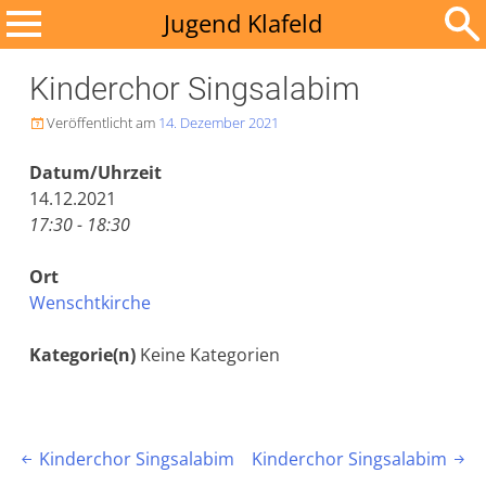
Zum
Jugend Klafeld
Inhalt
Suchen
springen
Kinderchor Singsalabim
nach:
Veröffentlicht am
14. Dezember 2021

Datum/Uhrzeit
14.12.2021
17:30 - 18:30
Ort
Wenschtkirche
Kategorie(n)
Keine Kategorien
Beitragsnavigation
Kinderchor Singsalabim
Kinderchor Singsalabim

