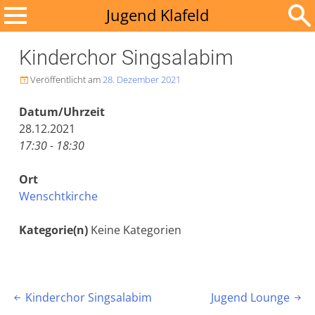
Zum
Jugend Klafeld
Inhalt
Suchen
springen
Kinderchor Singsalabim
nach:
Veröffentlicht am
28. Dezember 2021

Datum/Uhrzeit
28.12.2021
17:30 - 18:30
Ort
Wenschtkirche
Kategorie(n)
Keine Kategorien
Beitragsnavigation
Kinderchor Singsalabim
Jugend Lounge

