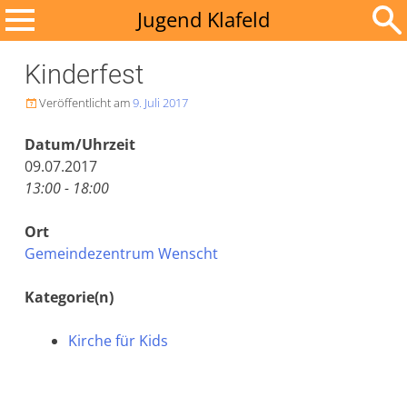
Zum
Jugend Klafeld
Inhalt
Suchen
springen
Kinderfest
nach:
Veröffentlicht am
9. Juli 2017

Datum/Uhrzeit
09.07.2017
13:00 - 18:00
Ort
Gemeindezentrum Wenscht
Kategorie(n)
Kirche für Kids