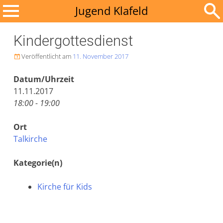
Zum
Jugend Klafeld
Inhalt
Suchen
springen
Kindergottesdienst
nach:
Veröffentlicht am
11. November 2017

Datum/Uhrzeit
11.11.2017
18:00 - 19:00
Ort
Talkirche
Kategorie(n)
Kirche für Kids