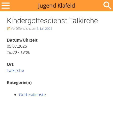
Zum
Jugend Klafeld
Inhalt
Suchen
springen
Kindergottesdienst Talkirche
nach:
Veröffentlicht am
5. Juli 2025

Datum/Uhrzeit
05.07.2025
18:00 - 19:00
Ort
Talkirche
Kategorie(n)
Gottesdienste