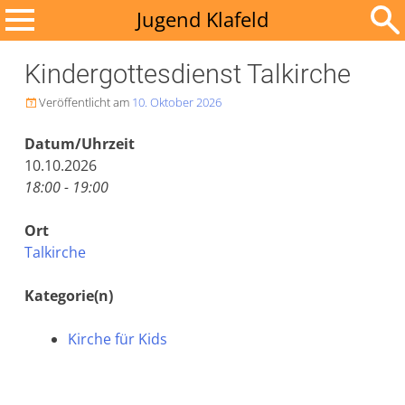
Zum
Jugend Klafeld
Inhalt
Suchen
springen
Kindergottesdienst Talkirche
nach:
Veröffentlicht am
10. Oktober 2026

Datum/Uhrzeit
10.10.2026
18:00 - 19:00
Ort
Talkirche
Kategorie(n)
Kirche für Kids