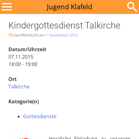
Zum
Jugend Klafeld
Inhalt
Suchen
springen
Kindergottesdienst Talkirche
nach:
Veröffentlicht am
7. November 2015

Datum/Uhrzeit
07.11.2015
18:00 - 19:00
Ort
Talkirche
Kategorie(n)
Gottesdienste
Herzliche Einladung zu unserem