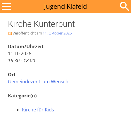
Zum
Jugend Klafeld
Inhalt
Suchen
springen
Kirche Kunterbunt
nach:
Veröffentlicht am
11. Oktober 2026

Datum/Uhrzeit
11.10.2026
15:30 - 18:00
Ort
Gemeindezentrum Wenscht
Kategorie(n)
Kirche für Kids