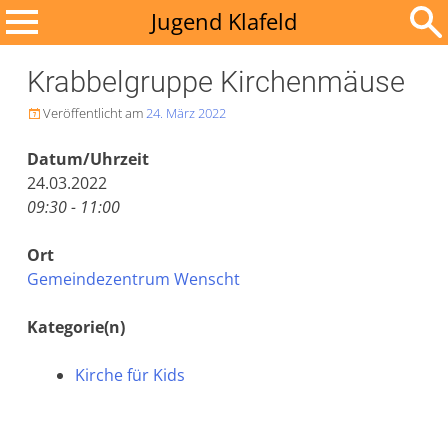
Zum
Jugend Klafeld
Inhalt
Suchen
springen
Krabbelgruppe Kirchenmäuse
nach:
Veröffentlicht am
24. März 2022

Datum/Uhrzeit
24.03.2022
09:30 - 11:00
Ort
Gemeindezentrum Wenscht
Kategorie(n)
Kirche für Kids