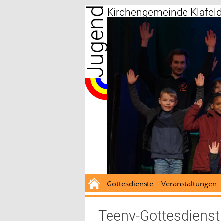
Jugend
Zum
Kirchengemeinde Klafel
Inhalt
springen
Gottesdienste
Veranstaltungen
Teeny-Gottesdienst