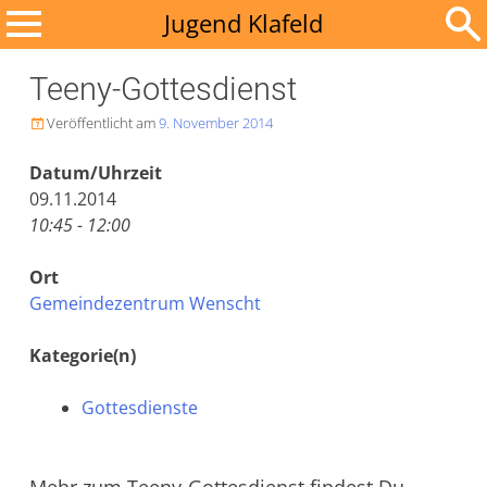
Zum
Jugend Klafeld
Inhalt
Suchen
springen
Teeny-Gottesdienst
nach:
Veröffentlicht am
9. November 2014

Datum/Uhrzeit
09.11.2014
10:45 - 12:00
Ort
Gemeindezentrum Wenscht
Kategorie(n)
Gottesdienste
Mehr zum Teeny-Gottesdienst findest Du