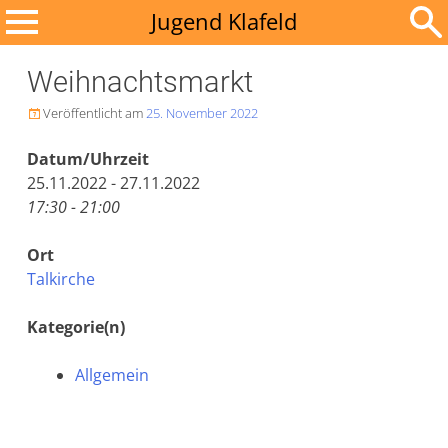
Zum
Jugend Klafeld
Inhalt
Suchen
springen
Weihnachtsmarkt
nach:
Veröffentlicht am
25. November 2022

Datum/Uhrzeit
25.11.2022 - 27.11.2022
17:30 - 21:00
Ort
Talkirche
Kategorie(n)
Allgemein