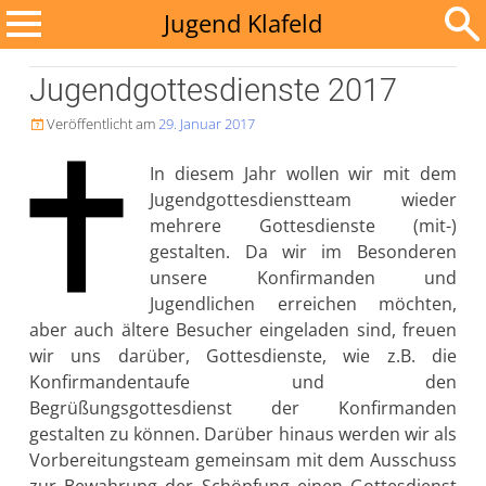
Zum
Jugend Klafeld
Inhalt
Suchen
springen
Jugendgottesdienste 2017
nach:
Veröffentlicht am
29. Januar 2017

In diesem Jahr wollen wir mit dem
Jugendgottesdienstteam wieder
mehrere Gottesdienste (mit-)
gestalten. Da wir im Besonderen
unsere Konfirmanden und
Jugendlichen erreichen möchten,
aber auch ältere Besucher eingeladen sind, freuen
wir uns darüber, Gottesdienste, wie z.B. die
Konfirmandentaufe und den
Begrüßungsgottesdienst der Konfirmanden
gestalten zu können.
Darüber hinaus werden wir als
Vorbereitungsteam gemeinsam mit dem Ausschuss
zur Bewahrung der Schöpfung einen Gottesdienst