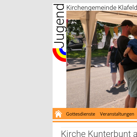
Jugend
Zum
Kirchengemeinde Klafel
Inhalt
springen
Gottesdienste
Veranstaltungen
Kirche Kunterbunt 