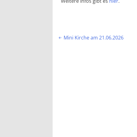
Weitere Infos gibt es
hier
.
Beitragsnavigation
Mini Kirche am 21.06.2026
