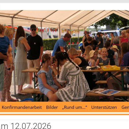
d
Konfirmandenarbeit
Bilder
„Rund um…“
Unterstützen
Gem
am 12.07.2026