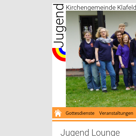
Jugend
Zum
Kirchengemeinde Klafel
Inhalt
springen
Gottesdienste
Veranstaltungen
Jugend Lounge