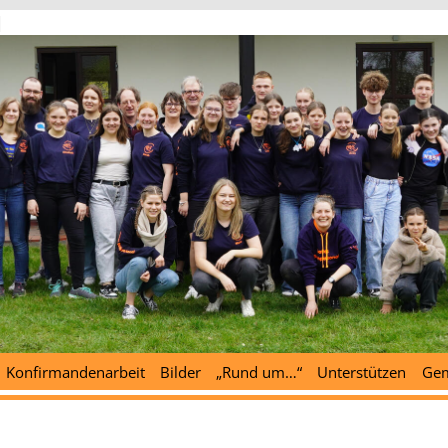
d
Konfirmandenarbeit
Bilder
„Rund um…“
Unterstützen
Gem