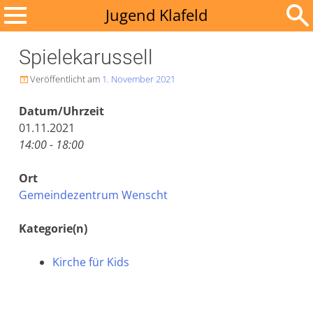
Zum
Jugend Klafeld
Inhalt
Suchen
springen
Spielekarussell
nach:
Veröffentlicht am
1. November 2021

Datum/Uhrzeit
01.11.2021
14:00 - 18:00
Ort
Gemeindezentrum Wenscht
Kategorie(n)
Kirche für Kids