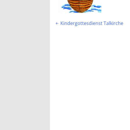
Beitragsnavigation
Kindergottesdienst Talkirche
