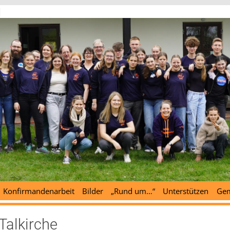
d
Konfirmandenarbeit
Bilder
„Rund um…“
Unterstützen
Gem
Talkirche