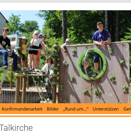
d
Konfirmandenarbeit
Bilder
„Rund um…“
Unterstützen
Gem
Talkirche