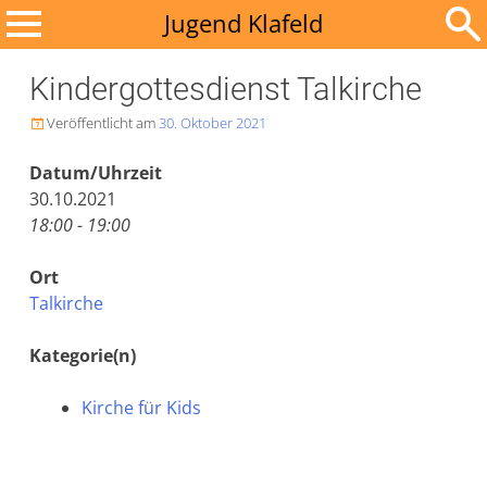
Zum
Jugend Klafeld
Inhalt
Suchen
springen
Kindergottesdienst Talkirche
nach:
Veröffentlicht am
30. Oktober 2021

Datum/Uhrzeit
30.10.2021
18:00 - 19:00
Ort
Talkirche
Kategorie(n)
Kirche für Kids