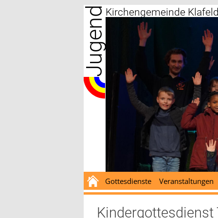
Jugend
Zum
Kirchengemeinde Klafel
Inhalt
springen
Gottesdienste
Veranstaltungen
Kindergottesdienst 