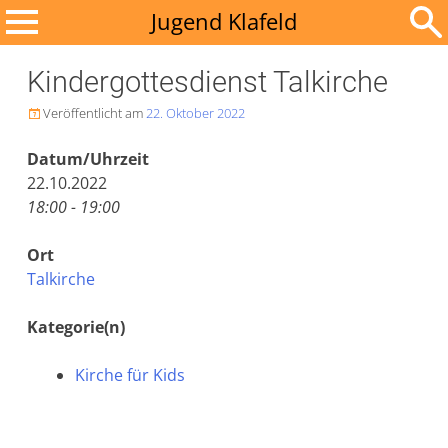
Zum
Jugend Klafeld
Inhalt
Suchen
springen
Kindergottesdienst Talkirche
nach:
Veröffentlicht am
22. Oktober 2022

Datum/Uhrzeit
22.10.2022
18:00 - 19:00
Ort
Talkirche
Kategorie(n)
Kirche für Kids