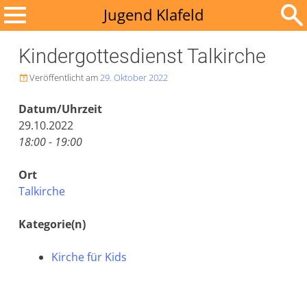
Zum
Jugend Klafeld
Inhalt
Suchen
springen
Kindergottesdienst Talkirche
nach:
Veröffentlicht am
29. Oktober 2022

Datum/Uhrzeit
29.10.2022
18:00 - 19:00
Ort
Talkirche
Kategorie(n)
Kirche für Kids