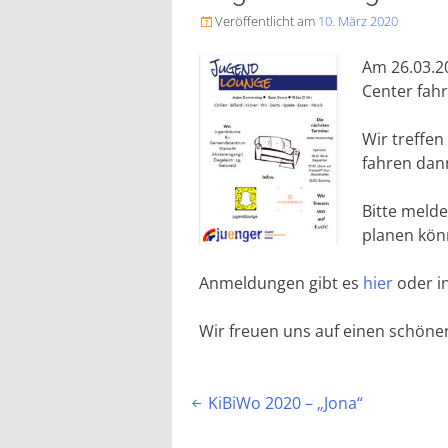
Veröffentlicht am
10. März 2020

Am 26.03.20
Center fahr
Wir treffe
fahren dan
Bitte melde
planen kön
Anmeldungen gibt es
hier
oder i
Wir freuen uns auf einen schön
Beitragsnavigation
KiBiWo 2020 – „Jona“
