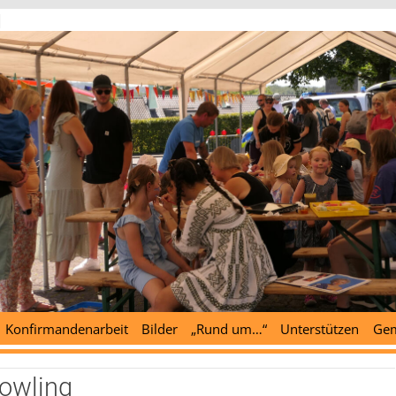
d
Konfirmandenarbeit
Bilder
„Rund um…“
Unterstützen
Gem
owling