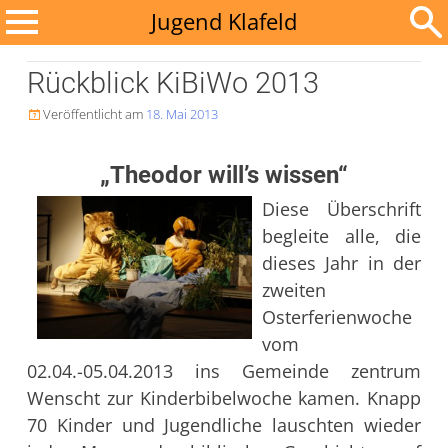
Zum
Jugend Klafeld
Inhalt
Suchen
springen
Rückblick KiBiWo 2013
nach:
Veröffentlicht am
18. Mai 2013

„Theodor will’s wissen“
Diese Überschrift
begleite alle, die
dieses Jahr in der
zweiten
Osterferienwoche
vom
02.04.-05.04.2013 ins Gemeinde zentrum
Wenscht zur Kinderbibelwoche kamen. Knapp
70 Kinder und Jugendliche lauschten wieder