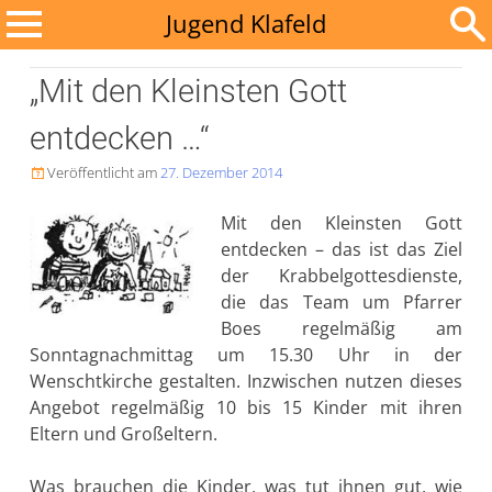
Zum
Jugend Klafeld
Inhalt
Suchen
springen
„Mit den Kleinsten Gott
nach:
entdecken …“
Veröffentlicht am
27. Dezember 2014

Mit den Kleinsten Gott
entdecken ­– das ist das Ziel
der Krabbelgottesdienste,
die das Team um Pfarrer
Boes regelmäßig am
Sonntagnachmittag um 15.30 Uhr in der
Wenschtkirche gestalten. Inzwischen nutzen dieses
Angebot regelmäßig 10 bis 15 Kinder mit ihren
Eltern und Großeltern.
Was brauchen die Kinder, was tut ihnen gut, wie