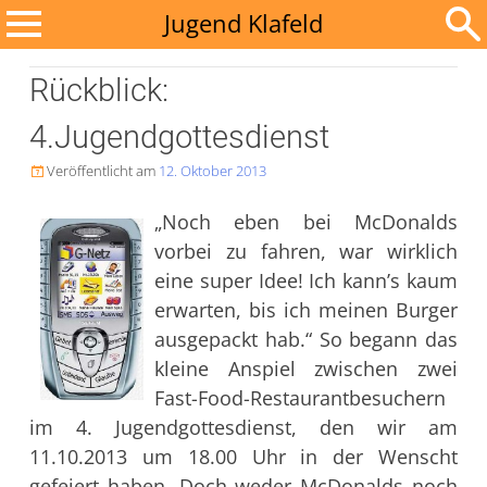
Zum
Jugend Klafeld
Inhalt
Suchen
springen
Rückblick:
nach:
4.Jugendgottesdienst
Veröffentlicht am
12. Oktober 2013

„Noch eben bei McDonalds
vorbei zu fahren, war wirklich
eine super Idee! Ich kann’s kaum
erwarten, bis ich meinen Burger
ausgepackt hab.“ So begann das
kleine Anspiel zwischen zwei
Fast-Food-Restaurantbesuchern
im 4. Jugendgottesdienst, den wir am
11.10.2013 um 18.00 Uhr in der Wenscht
gefeiert haben. Doch weder McDonalds noch