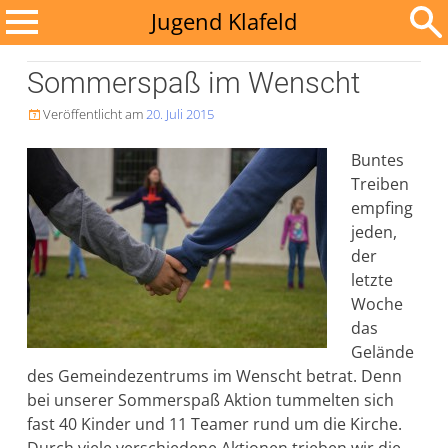
Zum
Jugend Klafeld
Inhalt
Suchen
springen
Sommerspaß im Wenscht
nach:
Veröffentlicht am
20. Juli 2015

Buntes
Treiben
empfing
jeden,
der
letzte
Woche
das
Gelände
des Gemeindezentrums im Wenscht betrat. Denn
bei unserer Sommerspaß Aktion tummelten sich
fast 40 Kinder und 11 Teamer rund um die Kirche.
Durch viele verschiedene Aktionen trieben wir die