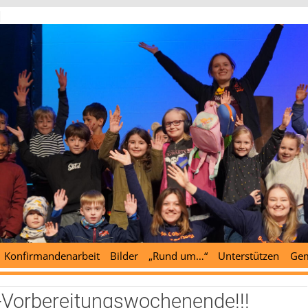
d
Konfirmandenarbeit
Bilder
„Rund um…“
Unterstützen
Gem
-Vorbereitungswochenende!!!