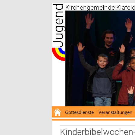
Jugend
Zum
Kirchengemeinde Klafel
Inhalt
springen
Gottesdienste
Veranstaltungen
Kinderbibelwochen