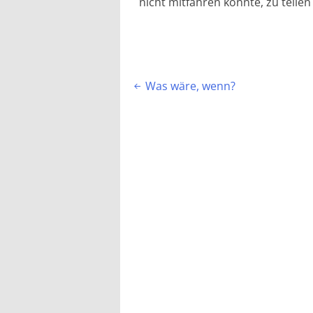
nicht mitfahren konnte, zu teile
Beitragsnavigation
Was wäre, wenn?
