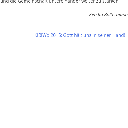
n und die Gemeinschaft untereinander weiter zu stärken.
Kerstin Bültermann
KiBiWo 2015: Gott hält uns in seiner Hand!