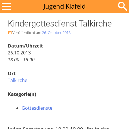
Zum
Jugend Klafeld
Inhalt
Suchen
springen
Kindergottesdienst Talkirche
nach:
Veröffentlicht am
26. Oktober 2013

Datum/Uhrzeit
26.10.2013
18:00 - 19:00
Ort
Talkirche
Kategorie(n)
Gottesdienste
Jeden Samstag von 18.00-19.00 Uhr in der